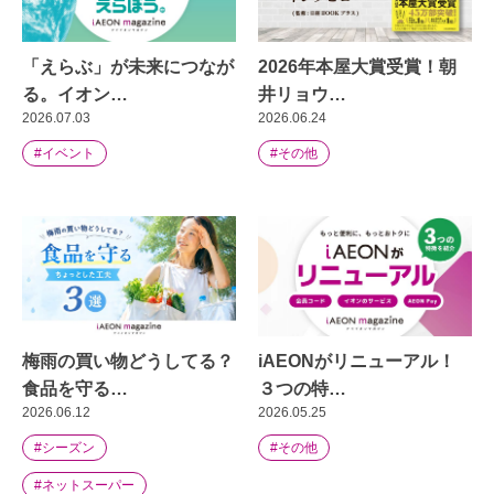
「えらぶ」が未来につなが
2026年本屋大賞受賞！朝
る。イオン…
井リョウ…
2026.07.03
2026.06.24
#イベント
#その他
梅雨の買い物どうしてる？
iAEONがリニューアル！
食品を守る…
３つの特…
2026.06.12
2026.05.25
#シーズン
#その他
#ネットスーパー