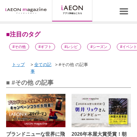
■注目のタグ
#その他
#ギフト
#レシピ
#シーズン
#イベント
トップ
全ての記
#その他 の記事
事
■ #その他 の記事
ブランドニューな世界に飛
2026年本屋大賞受賞！朝