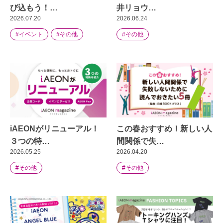
び込もう！…
井リョウ…
2026.07.20
2026.06.24
#イベント
#その他
#その他
iAEONがリニューアル！
この春おすすめ！新しい人
３つの特…
間関係で失…
2026.05.25
2026.04.20
#その他
#その他