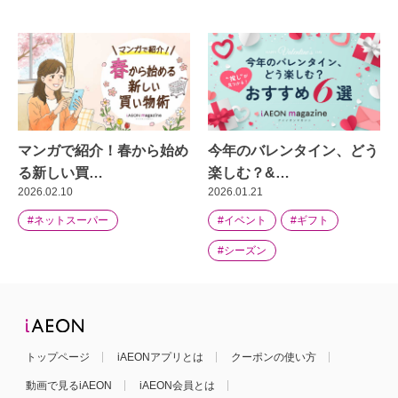
マンガで紹介！春から始め
今年のバレンタイン、どう
る新しい買…
楽しむ？&…
2026.02.10
2026.01.21
#ネットスーパー
#イベント
#ギフト
#シーズン
トップページ
iAEONアプリとは
クーポンの使い方
動画で見るiAEON
iAEON会員とは