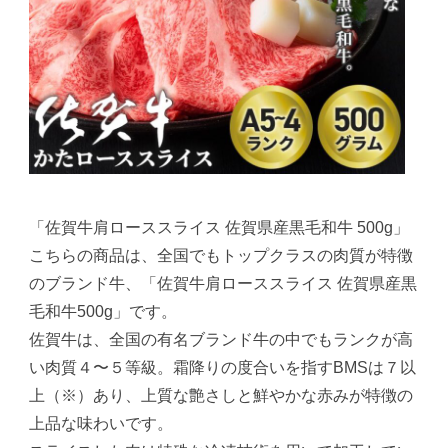
「佐賀牛肩ローススライス 佐賀県産黒毛和牛 500g」
こちらの商品は、全国でもトップクラスの肉質が特徴
のブランド牛、「佐賀牛肩ローススライス 佐賀県産黒
毛和牛500g」です。
佐賀牛は、全国の有名ブランド牛の中でもランクが高
い肉質４〜５等級。霜降りの度合いを指すBMSは７以
上（※）あり、上質な艶さしと鮮やかな赤みが特徴の
上品な味わいです。