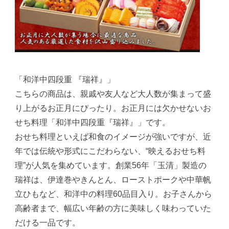
「和洋中四段重 『瑞祥』」
こちらの商品は、親戚や友人など大人数が集まって盛
り上がるお正月にぴったり。お正月には欠かせないお
せち料理「和洋中四段重『瑞祥』」です。
おせち料理といえば和食のイメージが強いですが、近
年では伝統や形式にこだわらない、“映えるおせち料
理”が人気を集めています。創業56年「玉清」製造の
瑞祥は、伊達巻やきんとん、ローストポークや中華帆
立ひもなど、和洋中の料理60品目入り。お子さんから
高齢者まで、幅広い年齢の方に美味しく味わっていた
だける一品です。