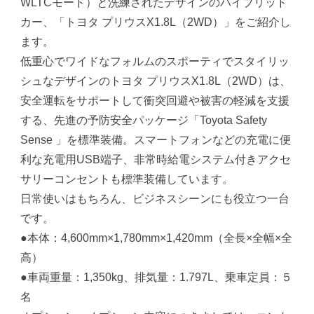
WLTCモード）と洗練されたデザインのハイブリッド
カー、「トヨタ プリウスX1.8L（2WD）」をご紹介し
ます。
低重心でワイドなフォルムのスポーティでスタイリッ
シュなデザインのトヨタ プリウスX1.8L（2WD）は、
安全運転をサポートして衝突回避や被害の軽減を支援
する、先進の予防安全パッケージ「Toyota Safety
Sense 」を標準装備。スマートフォンなどの充電に便
利な充電用USB端子、非常時給電システム付きアクセ
サリーコンセントも標準装備しています。
日常使いはもちろん、ビジネスシーンにも役立つ一台
です。
●本体：4,600mm×1,780mm×1,420mm（全長×全幅×全
高）
●車両重量：1,350kg、排気量：1.797L、乗車定員：５
名