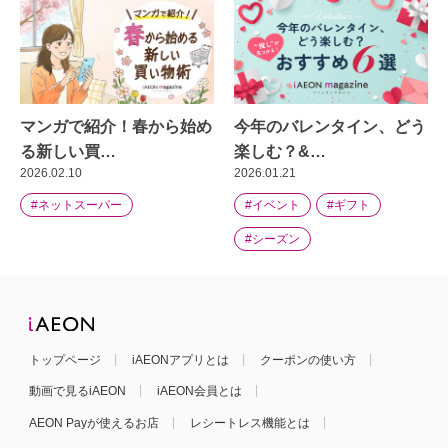
マンガで紹介！春から始め
今年のバレンタイン、どう
る新しい買…
楽しむ？&…
2026.02.10
2026.01.21
#ネットスーパー
#イベント
#ギフト
#シーズン
トップページ
iAEONアプリとは
クーポンの使い方
動画で見るiAEON
iAEON会員とは
AEON Payが使えるお店
レシートレス機能とは