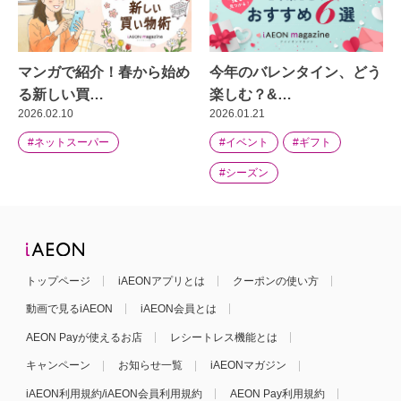
マンガで紹介！春から始め
今年のバレンタイン、どう
る新しい買…
楽しむ？&…
2026.02.10
2026.01.21
#ネットスーパー
#イベント
#ギフト
#シーズン
トップページ
iAEONアプリとは
クーポンの使い方
動画で見るiAEON
iAEON会員とは
AEON Payが使えるお店
レシートレス機能とは
キャンペーン
お知らせ一覧
iAEONマガジン
iAEON利用規約/iAEON会員利用規約
AEON Pay利用規約