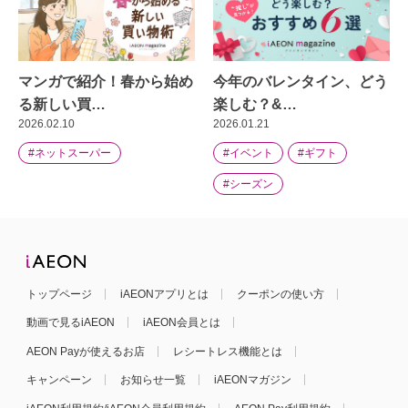
マンガで紹介！春から始め
今年のバレンタイン、どう
る新しい買…
楽しむ？&…
2026.02.10
2026.01.21
#ネットスーパー
#イベント
#ギフト
#シーズン
トップページ
iAEONアプリとは
クーポンの使い方
動画で見るiAEON
iAEON会員とは
AEON Payが使えるお店
レシートレス機能とは
キャンペーン
お知らせ一覧
iAEONマガジン