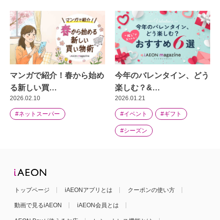
マンガで紹介！春から始め
今年のバレンタイン、どう
る新しい買…
楽しむ？&…
2026.02.10
2026.01.21
#ネットスーパー
#イベント
#ギフト
#シーズン
トップページ
iAEONアプリとは
クーポンの使い方
動画で見るiAEON
iAEON会員とは