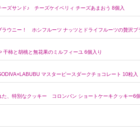
ーズサンド♪ チーズケイベリィ チーズあまおう 8個入
ラウニー！ ホシフルーツ ナッツとドライフルーツの贅沢ブラ
 干柿と胡桃と無花果のミルフィーユ 6個入り
ODIVA×LABUBU マスターピースダークチョコレート 10粒入
た、特別なクッキー コロンバン ショートケーキクッキー6