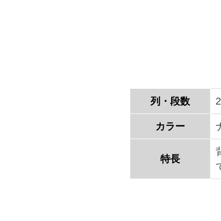
列・段数
カラー
特長